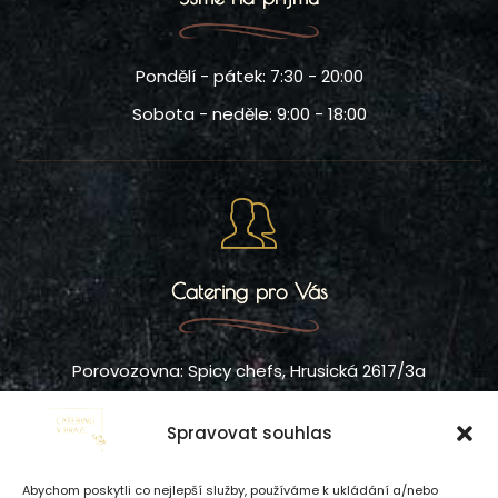
Pondělí - pátek: 7:30 - 20:00
Sobota - neděle: 9:00 - 18:00
Catering pro Vás
Porovozovna: Spicy chefs, Hrusická 2617/3a
IČO: 21763097, Kryšpínova 567/8, Praha 10
Spravovat souhlas
Abychom poskytli co nejlepší služby, používáme k ukládání a/nebo