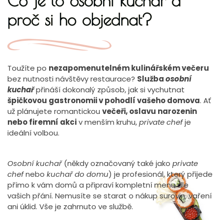
Co je to osobní kuchař a
proč si ho objednat?
Toužíte po
nezapomenutelném kulinářském večeru
bez nutnosti návštěvy restaurace?
Služba
osobní
kuchař
přináší dokonalý způsob, jak si vychutnat
špičkovou gastronomii v pohodlí vašeho domova
. Ať
už plánujete romantickou
večeři, oslavu narozenin
nebo firemní akci
v menším kruhu,
private chef
je
ideální volbou.
Osobní kuchař
(někdy označovaný také jako
private
chef
nebo
kuchař do domu
) je profesionál, který přijede
přímo k vám domů a připraví kompletní menu dle
vašich přání. Nemusíte se starat o nákup surovin, vaření
ani úklid. Vše je zahrnuto ve službě.