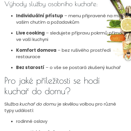
Výhody služby osobního kuchaře:
Individuální přístup
– menu připravené na míru
vašim chutím a požadavkům
Live cooking
– sledujete přípravu pokrmů přímo
ve vaší kuchyni
Komfort domova
– bez rušivého prostředí
restaurace
Bez starostí
– o vše se postará zkušený kuchař
Pro jaké příležitosti se hodí
kuchař do domu?
Služba
kuchař do domu
je skvělou volbou pro různé
typy událostí:
rodinné oslavy