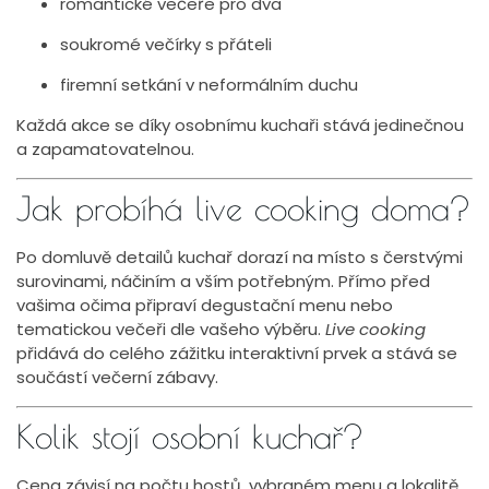
romantické večeře pro dva
soukromé večírky s přáteli
firemní setkání v neformálním duchu
Každá akce se díky osobnímu kuchaři stává jedinečnou
a zapamatovatelnou.
Jak probíhá live cooking doma?
Po domluvě detailů kuchař dorazí na místo s čerstvými
surovinami, náčiním a vším potřebným. Přímo před
vašima očima připraví degustační menu nebo
tematickou večeři dle vašeho výběru.
Live cooking
přidává do celého zážitku interaktivní prvek a stává se
součástí večerní zábavy.
Kolik stojí osobní kuchař?
Cena závisí na počtu hostů, vybraném menu a lokalitě.