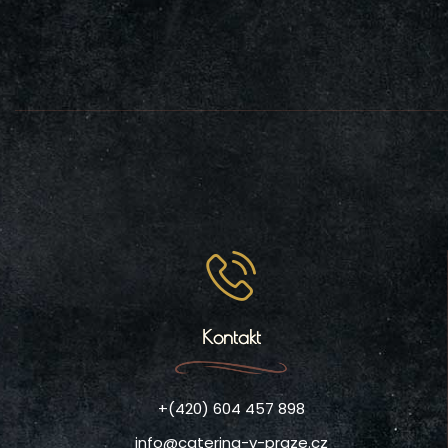
Kontakt
+(420) 604 457 898
info@catering-v-praze.cz