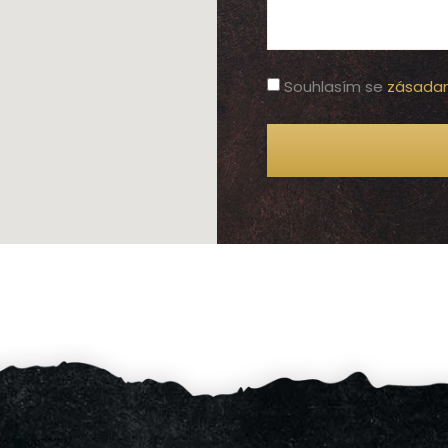
Souhlasím se
zásadam