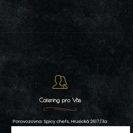
Catering pro Vás
Porovozovna: Spicy chefs, Hrusická 2617/3a
IČO: 21763097, Kryšpínova 567/8, Praha 10